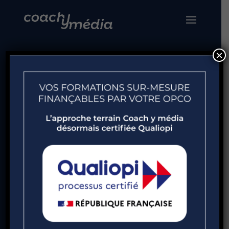
×
Coaching
professionnel
Accueil
»
Nos solutions
»
Coaching
Le coaching est un accélérateur de
performances, un catalyseur de sens, un
pourvoyeur de solutions.
Le coaching se doit d’ être efficace et de
vous aider à atteindre un futur désiré.