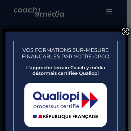
×
Coaching d’équipe
Accueil
»
Nos solutions
»
Coaching
»
Coaching
d’équipe
Le coaching d’équipe est une pratique
spécifique du coaching. C’est un
processus à haute valeur ajoutée au
service de la performance de l’équipe.
L’objectif est clair : optimiser la
collaboration et donc améliorer les