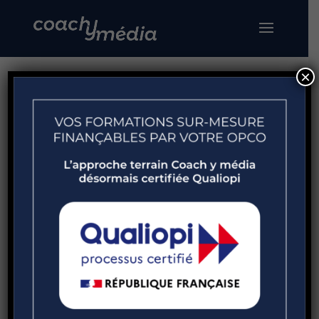
×
Mon compte
Se connecter
Obligatoire
Identifiant ou e-mail
*
Obligatoire
Mot de passe
*