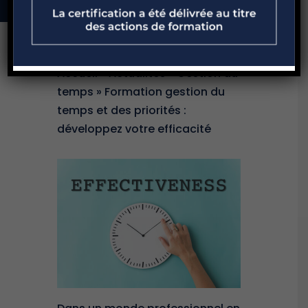
votre efficacité
Accueil
»
Actualités
»
Gestion du
temps
»
Formation gestion du
temps et des priorités :
développez votre efficacité