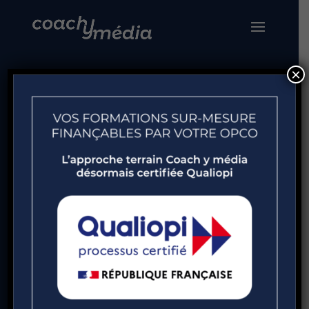
×
Formation
gestion du
temps et des
priorités :
développez