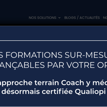
NOS SOLUTIONS
BLOGS / ACTUALITÉS
N
vos émotions 
 meilleur out
management 