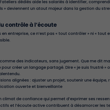
ateliers dédiés aide les salariés à identifier, comprend
ls » deviennent un atout majeur dans la gestion du stres
u contrôle à l’écoute
en entreprise, ce n’est pas « tout contrôler » ni « tout 
sible.
comme des indicateurs, sans jugement. Que me dit ma c
ur créer un langage partagé. Dire « je suis frustré » ou
malentendu.
ions alignées : ajuster un projet, soutenir une équipe, 
cation ouverte et bienveillante
n climat de confiance
qui permet d’exprimer ses ressent
ctifs et l’écoute active contribuent à désamorcer les t