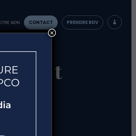
OTRE ADN
CONTACT
PRENDRE RDV

×
étaient
il de
?