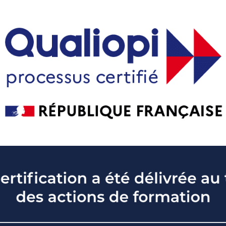
 émotions
»
Et si vos émotions étaient votre meilleur 