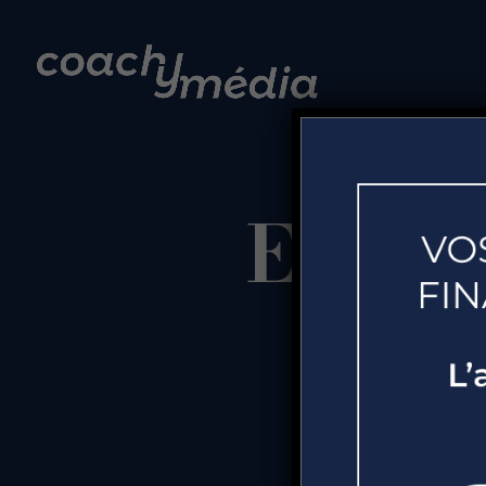
Et si 
votre