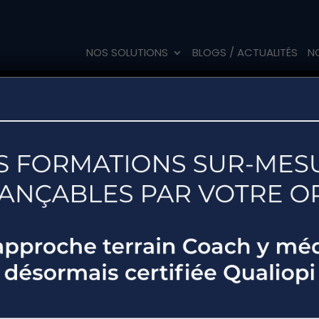
NOS SOLUTIONS
BLOGS / ACTUALITÉS
N
gnement en 
émotions à Ly
rez notre ap