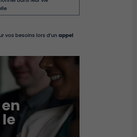
ionnel dans leur vie
lle
r vos besoins lors d’un
appel
 en
 le