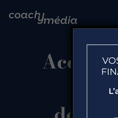
Accompa
des 
découv