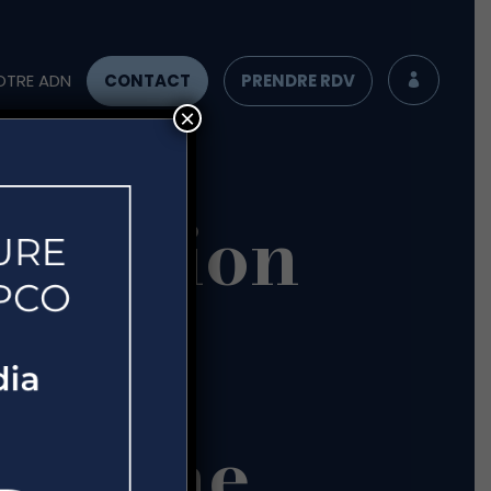
OTRE ADN
CONTACT
PRENDRE RDV

×
gestion
on :
proche