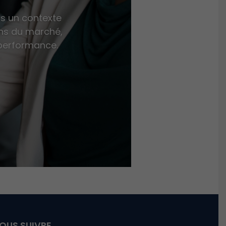
ns un contexte
ons du marché,
 performance.
OUS SUIVRE